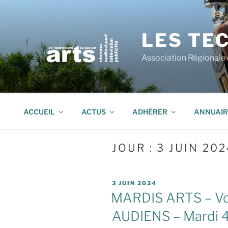
Aller
au
contenu
LES TEC
principal
Association Régionale d
ACCUEIL
ACTUS
ADHÉRER
ANNUAIR
JOUR :
3 JUIN 202
PUBLIÉ
3 JUIN 2024
LE
MARDIS ARTS – Vos
AUDIENS – Mardi 4 