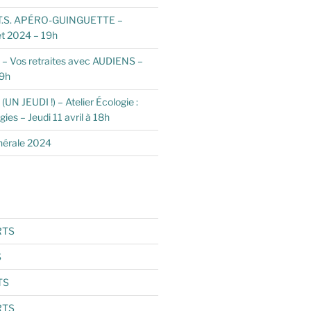
.T.S. APÉRO-GUINGUETTE –
et 2024 – 19h
 Vos retraites avec AUDIENS –
19h
N JEUDI !) – Atelier Écologie :
ies – Jeudi 11 avril à 18h
érale 2024
RTS
S
TS
RTS