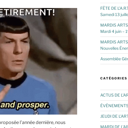
FÊTE DE L’A.R
Samedi 13 juill
MARDIS ARTS –
Mardi 4 juin – 
MARDIS ARTS (U
Nouvelles Énerg
Assemblée Gén
CATÉGORIES
ACTUS DE L'A
ÉVÈNEMENT
JEUDI DE L'AR
proposée l’année dernière, nous
MARDI DE L'A