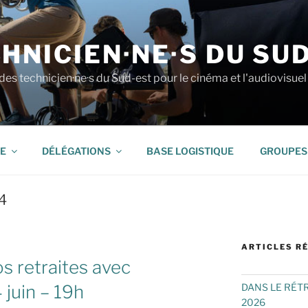
HNICIEN·NE·S DU SU
es technicien·ne·s du Sud-est pour le cinéma et l'audiovisuel
E
DÉLÉGATIONS
BASE LOGISTIQUE
GROUPES 
4
ARTICLES R
 retraites avec
juin – 19h
DANS LE RÉT
2026